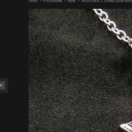
Start
Pozostałe
INNE
WISIOREK Z SYMBOLEM MA
W ostatnich 7 dniach produktem interesuje się
6
osób.