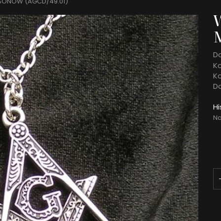
SONÓW (AGCD/49.01)
Do
Ko
K
D
Hi
Na