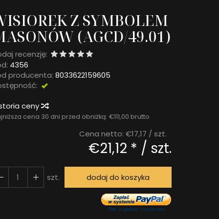
WISIOREK Z SYMBOLEM
MASONÓW (AGCD/49.01)
daj recenzję:
d:
4356
od producenta:
8033622159605
ostępność:
DOSTĘPNY
storia ceny
jniższa cena 30 dni przed obniżką:
€111,00 brutto
Cena netto:
€17,17
/ szt.
€21,12 *
/ szt.
szt.
dodaj do koszyka